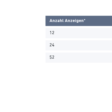
Anzahl Anzeigen*
12
24
52